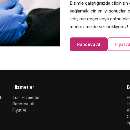
Bizimle çalıştığınızda cildiniz
sağlamak için en iyi sonuçları 
iletişime geçin veya online ola
merkezimizde sizi bekliyoruz!
Randevu Al
Fiyat Al
Hizmetler
B
L
Tüm Hizmetler
H
Randevu Al
İ
Fiyat Al
K
G
I