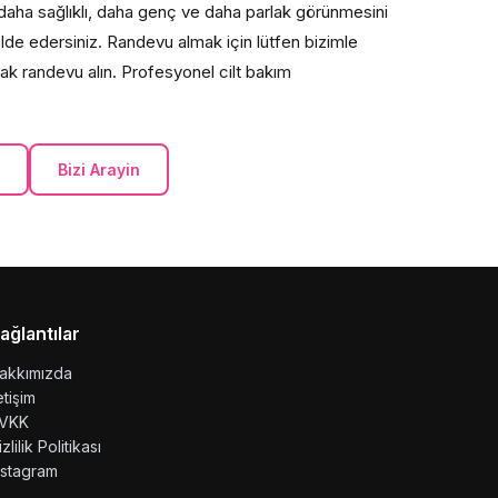
in daha sağlıklı, daha genç ve daha parlak görünmesini
elde edersiniz. Randevu almak için lütfen bizimle
rak randevu alın. Profesyonel cilt bakım
Bizi Arayin
ağlantılar
akkımızda
letişim
VKK
izlilik Politikası
nstagram