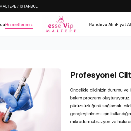
8 MALTEPE / İSTANBUL
zda
Hizmetlerimiz
Randevu Alın
Fiyat A
Profesyonel Cil
Öncelikle cildinizin durumu ve i
bakım programı oluşturuyoruz. C
pürüzsüzlüğünü sağlamak, cildi
gençleştirilmesi için kullandığ
mikrodermabrazyon ve hialuronik