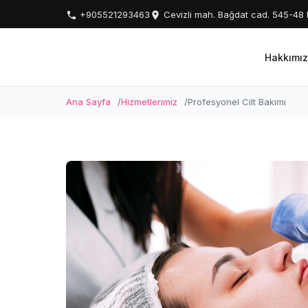
+905521293463
Cevizli mah. Bağdat cad. 545-4
Hakkımı
Ana Sayfa
Hizmetlerimiz
Profesyonel Cilt Bakımı