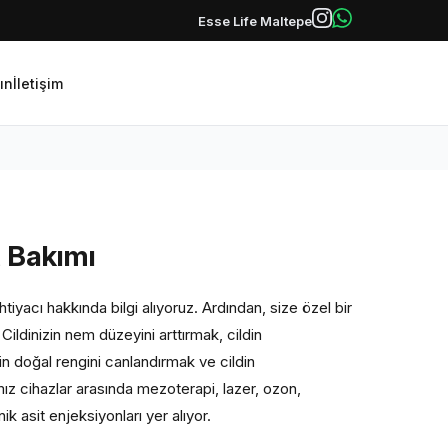
Esse Life Maltepe
lın
İletişim
t Bakımı
htiyacı hakkında bilgi alıyoruz. Ardından, size özel bir
ildinizin nem düzeyini arttırmak, cildin
n doğal rengini canlandırmak ve cildin
ımız cihazlar arasında mezoterapi, lazer, ozon,
 asit enjeksiyonları yer alıyor.